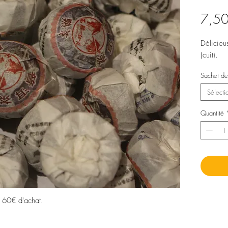
7,50
Délicieu
(cuit).
Sachet de
Sélecti
Quantité
s 60€ d'achat.