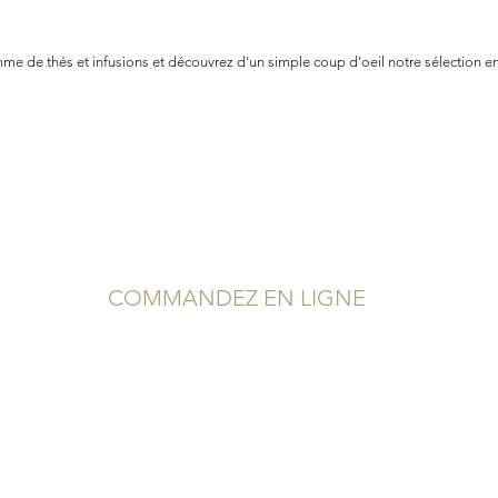
e de thés et infusions et découvrez d'un simple coup d'oeil notre sélection en
COMMANDEZ EN LIGNE
Service Client
Conditions Générales de Vente
Mentions Légales