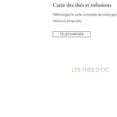
Carte des thés et infusions
Téléchargez la carte complète de notre gamm
infusions proposés.
TELECHARGER
LES THÉS D'ÒC
Qui sommes-nous?
Boutique & Contact
Carte Cadeau