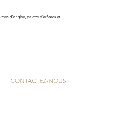
 thés d'origine, palette d'arômes et
CONTACTEZ-NOUS
2, rue Neuve
12000 RODEZ - AVEYRON
05 65 75 94 64