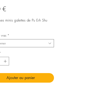
Prix
 €
ses minis galettes de Pu Erh Shu
 vrac
*
onner
*
Ajouter au panier