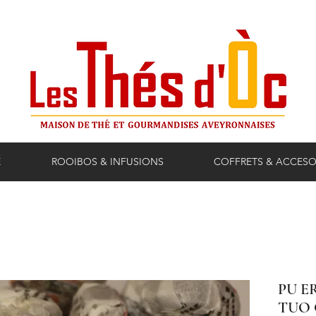
E
ROOIBOS & INFUSIONS
COFFRETS & ACCESO
PU E
TUO