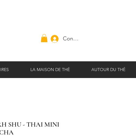
Connexion
IRES
LA MAISON DE THÉ
AUTOUR DU THÉ
RH SHU - THAI MINI
 CHA