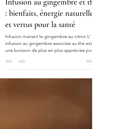
18 janv.
4 min de lecture
Infusion au gingembre et thé
: bienfaits, énergie naturelle
et vertus pour la santé
Infusion mariant le gingembre au citron L’
infusion au gingembre associée au thé est
une boisson de plus en plus appréciée pour
ses bienfaits naturels , son effet énergisant et
son rôle dans le bien-être quotidien. À la
fois tonique, réconfortante et bénéfique
pour l’organisme, cette alliance végétale
séduit ceux qui recherchent une alternative
saine au café ou aux boissons énergisantes
industrielles. Et, entre nous... c'est aussi une
perle gustativement parlant ! Cette fr