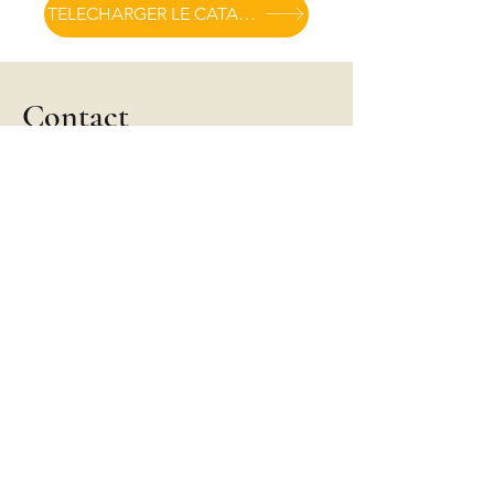
TELECHARGER LE CATALOGUE
Contact
2, rue Neuve
12000 RODEZ
E-Mail:
lesthesdoc@gmail.com
Tél. :
06 76 73 27 63
Prénom