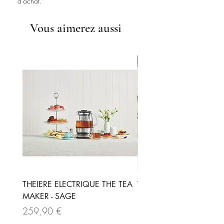
d'achat.
de mûrier douces, morceaux de
framboise lyophilisée, morceaux
Vous aimerez aussi
de cannelle, framboises
lyophilisées, feuilles de buchu.
THEIERE ELECTRIQUE THE TEA
THEIERE ELECTRIQUE -
MAKER - SAGE
Prix
189,90 €
Prix
259,90 €