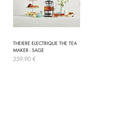
Un Noël placé sous le signe du
voyage gustatif !
THEIERE ELECTRIQUE THE TEA
THEIERE ELECTRIQUE -
MAKER - SAGE
Prix
189,90 €
Prix
259,90 €