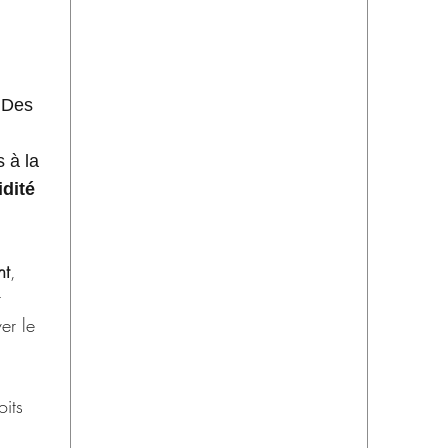
 Des
 à la
idité
nt
,
t
er le
its