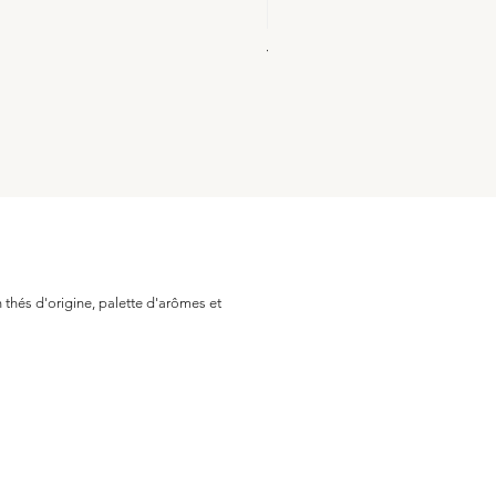
THEIERE ELECTRIQUE - SAG
Prix
189,90 €
 thés d'origine, palette d'arômes et