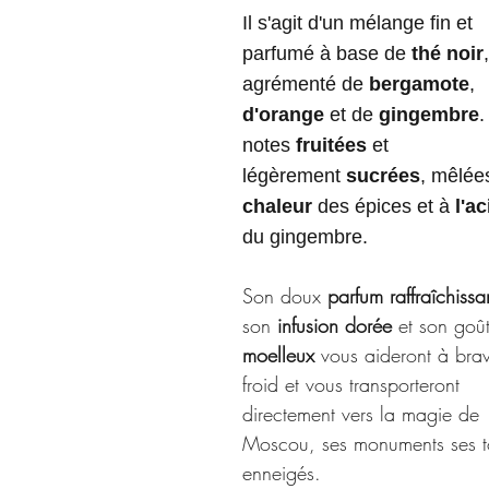
Il s'agit d'un mélange fin et
parfumé à base de
thé noir
,
agrémenté de
bergamote
,
d'orange
et de
gingembre
.
notes
fruitées
et
légèrement
sucrées
, mêlées
chaleur
des épices et à
l'ac
du gingembre.
Son doux
parfum raffraîchissa
son
infusion dorée
et son goû
moelleux
vous aideront à brav
froid et vous transporteront
directement vers la magie de
Moscou, ses monuments ses to
enneigés.