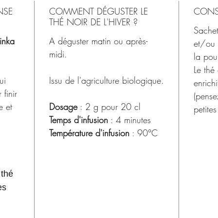
NSE
COMMENT DÉGUSTER LE
CONSI
THÉ NOIR DE L'HIVER ?
Sachet
inka
A déguster matin ou après-
et/ou 
midi.
la poub
Le thé
ui
Issu de l'agriculture biologique.
enrichi
finir
(pense
e et
Dosage
: 2 g pour 20 cl
petites
Temps d'infusion
: 4 minutes
Température d'infusion
: 90°C
 thé
es