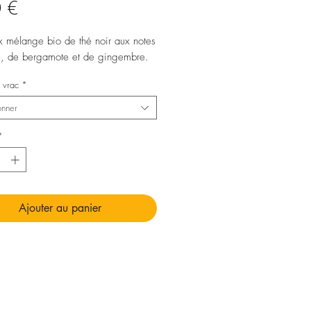
Prix
 €
x mélange bio de thé noir aux notes
e, de bergamote et de gingembre.
 vrac
*
onner
*
Ajouter au panier