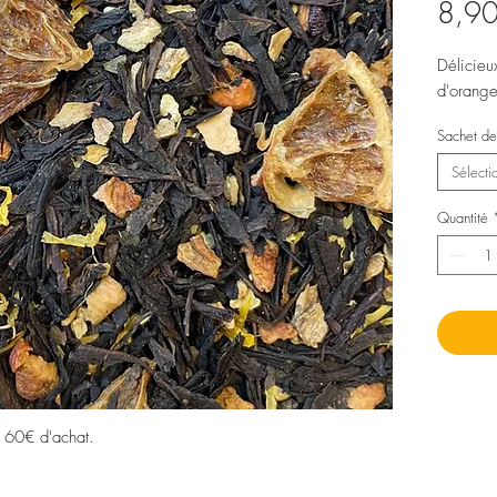
8,90
Délicieu
d'orang
Sachet de
Sélecti
Quantité
s 60€ d'achat.