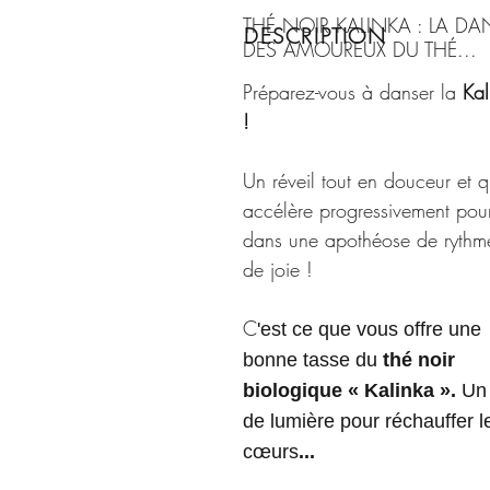
THÉ NOIR KALINKA : LA DA
DESCRIPTION
DES AMOUREUX DU THÉ...
Préparez-vous à danser la
Kal
!
Un réveil tout en douceur et q
accélère progressivement pour 
dans une apothéose de rythm
de joie !
C
'est ce que vous offre une
bonne tasse du
thé noir
biologique « Kalinka ».
Un
de lumière pour réchauffer l
cœurs
...