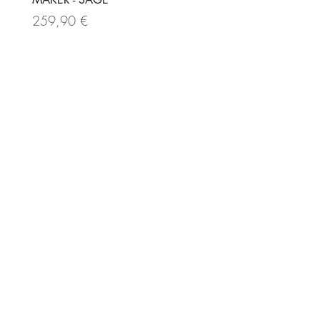
Prix
189,90 €
Prix
259,90 €