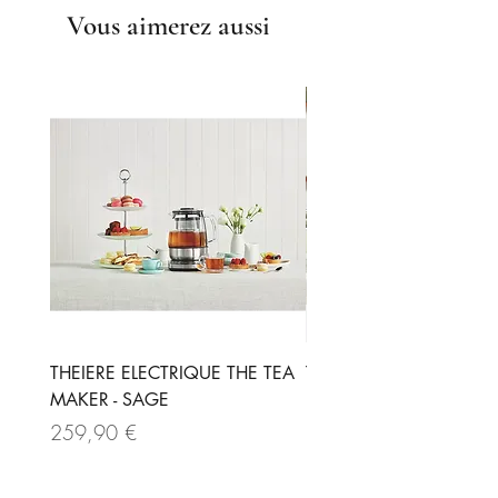
rouge sur un fond blanc, qui
fleurs de bleuet
Vous aimerez aussi
symbolise le soleil en train de se
lever.
THEIERE ELECTRIQUE THE TEA
THEIERE ELECTRIQUE -
MAKER - SAGE
Prix
189,90 €
Prix
259,90 €