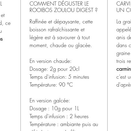
L
COMMENT DÉGUSTER LE
CARVI
ROOIBOS ZOULOU DIGEST ?
UN CO
et
Raffinée et dépaysante, cette
La gra
d, ce
boisson rafraîchissante et
appelé
u
légère est à savourer à tout
anis d
es
moment, chaude ou glacée.
dans 
grain
En version chaude:
trois 
Dosage: 2g pour 20cl
carmin
Temps d'infusion: 5 minutes
c'est 
Température: 90 °C
d'aprè
En version galcée:
Dosage : 10g pour 1L
Temps d'infusion : 2 heures
Température : ambiante puis au