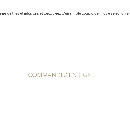
e de thés et infusions et découvrez d'un simple coup d'oeil notre sélection en
COMMANDEZ EN LIGNE
Service Client
Conditions Générales de Vente
Mentions Légales