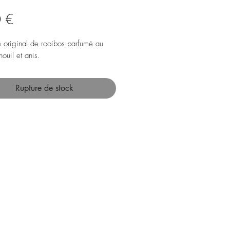
Prix
 €
original de rooibos parfumé au
nouil et anis.
Rupture de stock