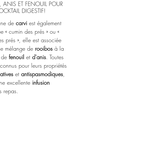
, ANIS ET FENOUIL POUR
CKTAIL DIGESTIF!
ine de
carvi
est également
e « cumin des prés » ou «
es prés », elle est associée
ce mélange de
rooibos
à la
e de
fenouil
et
d'anis
. Toutes
reconnus pour leurs propriétés
atives
et
antispasmodiques
,
une excellente
infusion
s repas.