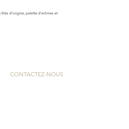
 thés d'origine, palette d'arômes et
CONTACTEZ-NOUS
2, rue Neuve
12000 RODEZ - AVEYRON
05 65 75 94 64