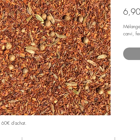
6,90
Mélange 
carvi, fe
s 60€ d'achat.