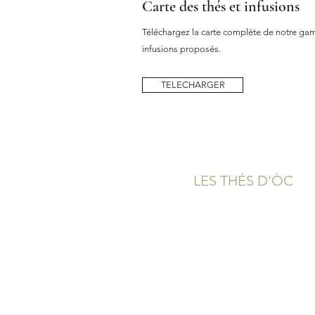
Carte des thés et infusions
Téléchargez la carte complète de notre gamm
infusions proposés.
TELECHARGER
LES THÉS D'ÒC
Qui sommes-nous?
Boutique & Contact
Carte Cadeau