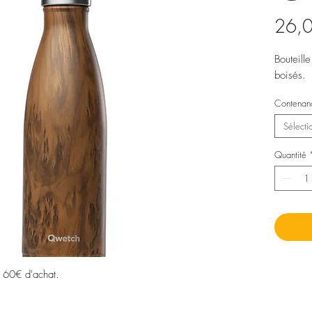
26,
Bouteill
boisés.
Contenan
Sélecti
Quantité
s 60€ d'achat.