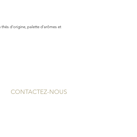
 thés d'origine, palette d'arômes et
CONTACTEZ-NOUS
2, rue Neuve
12000 RODEZ - AVEYRON