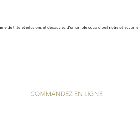
e de thés et infusions et découvrez d'un simple coup d'oeil notre sélection en
COMMANDEZ EN LIGNE
Service Client
Conditions Générales de Vente