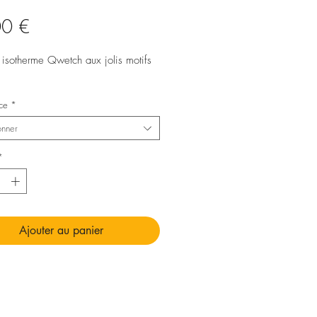
Prix
00 €
e isotherme Qwetch aux jolis motifs
ce
*
onner
*
Ajouter au panier