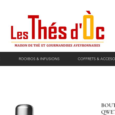
E
ROOIBOS & INFUSIONS
COFFRETS & ACCESO
BOUT
QWE