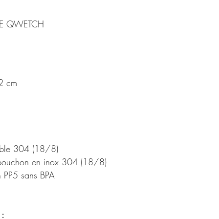
RME QWETCH
,2 cm
dable 304 (18/8)
 bouchon en inox 304 (18/8)
 en PP5 sans BPA
 :