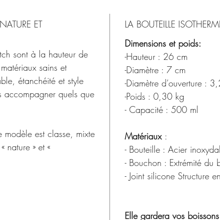
 NATURE ET
LA BOUTEILLE ISOTHE
Dimensions et poids:
tch sont à la hauteur de
-Hauteur : 26 cm
e matériaux sains et
-Diamètre : 7 cm
ble, étanchéité et style
-Diamètre d’ouverture : 3
us accompagner quels que
-Poids : 0,30 kg
- Capacité : 500 ml
e modèle est classe, mixte
Matériaux
:
« nature » et «
- Bouteille : Acier inoxy
- Bouchon : Extrémité du
- Joint silicone Structure
Elle gardera vos boissons