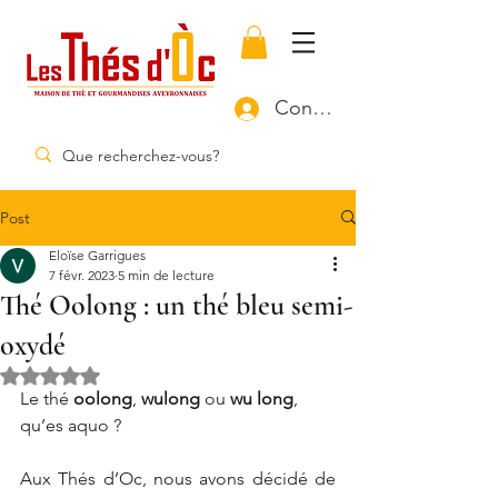
Connexion
Post
Eloïse Garrigues
7 févr. 2023
5 min de lecture
Thé Oolong : un thé bleu semi-
oxydé
Noté NaN étoiles sur 5.
Le thé 
oolong
, 
wulong
 ou 
wu long
, 
qu’es aquo ?
Aux Thés d’Oc, nous avons décidé de 