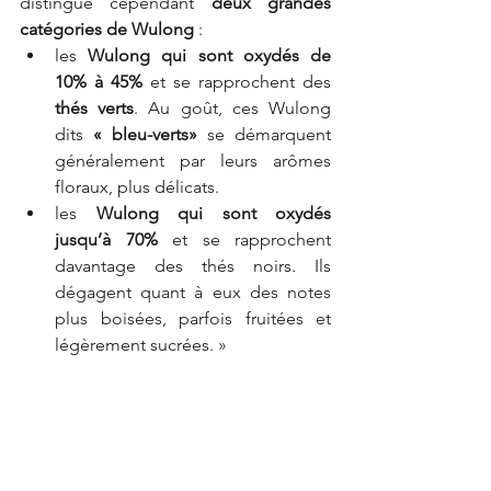
distingue cependant 
deux grandes 
catégories de Wulong
 :
les 
Wulong qui sont oxydés de 
10% à 45%
 et se rapprochent des 
thés verts
. Au goût, ces Wulong 
dits 
« bleu-verts»
 se démarquent 
généralement par leurs arômes 
floraux, plus délicats.
les 
Wulong qui sont oxydés 
jusqu’à 70%
 et se rapprochent 
davantage des thés noirs. Ils 
dégagent quant à eux des notes 
plus boisées, parfois fruitées et 
légèrement sucrées. »