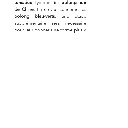
torsadée
, typique des 
oolong noir 
de Chine
. En ce qui concerne les 
oolong bleu-verts
, une étape 
supplémentaire sera nécessaire 
pour leur donner une forme plus « 
roulée ».
Le 
séchage
 : après le roulage, les 
feuilles de thé seront soumises à 
un séchage sur des cylindres 
rotatifs plats, durant 10 à 20 
minutes et à une température 
avoisinant les 120°C.
Le 
cycle « chauffage - roulage - 
compression »
 pour les 
oolong 
bleu-verts
. Le lendemain du 
séchage, les producteurs 
procèdent à un enchainement de 
ces trois étapes grâce à des 
paquets en tissus garnis de 20 kg 