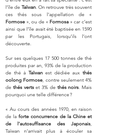
l’île de 
Taïwan
. On retrouve très souvent 
ces thés sous l’appellation de « 
Formose
 », ou de « 
Formosa
 » car c’est 
ainsi que l’île avait été baptisée en 1590 
par les Portugais, lorsqu’ils l’ont 
découverte.
Sur ses quelques 17 500 tonnes de thé 
produites par an, 93% de la production 
de thé à 
Taïwan
 est dédiée aux 
thés 
oolong Formose
, contre seulement 4% 
de 
thés verts
 et 3% de 
thés noirs
. Mais 
pourquoi une telle différence ?
« Au cours des années 1970, en raison 
de la 
forte concurrence de la Chine et 
de l’autosuffisance des Japonais
, 
Taïwan n’arrivait plus à écouler sa 