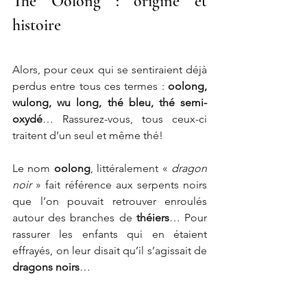
Thé Oolong : origine et 
histoire
Alors, pour ceux qui se sentiraient déjà 
perdus entre tous ces termes : 
oolong, 
wulong, wu long, thé bleu, thé semi-
oxydé
… Rassurez-vous, tous ceux-ci 
traitent d’un seul et même thé!
Le nom 
oolong
, littéralement « 
dragon 
noir
 » fait référence aux serpents noirs 
que l’on pouvait retrouver enroulés 
autour des branches de 
théiers
… Pour 
rassurer les enfants qui en étaient 
effrayés, on leur disait qu’il s’agissait de 
dragons noirs
…