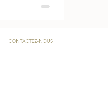
CONTACTEZ-NOUS
2, rue Neuve
12000 RODEZ - AVEYRON
05 65 75 94 64