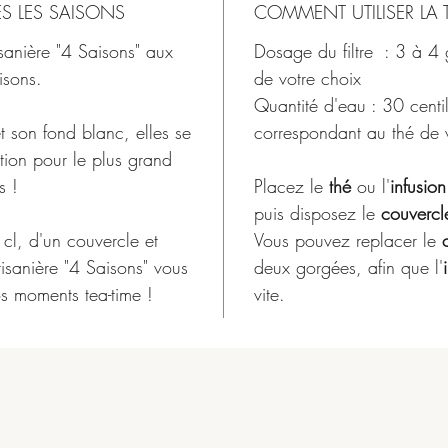
ES LES SAISONS
COMMENT UTILISER LA T
isanière
"4 Saisons" aux
Dosage du filtre : 3 à 4
isons.
de votre choix
Quantité d'eau : 30 centil
t son fond blanc, elles se
correspondant au thé de 
tion pour le plus grand
s !
Placez le
thé
ou l'
infusion
puis disposez le
couvercl
cl, d'un
couvercle
et
Vous pouvez replacer le
tisanière
"4 Saisons" vous
deux gorgées, afin que l'
os moments
tea-time
!
vite.