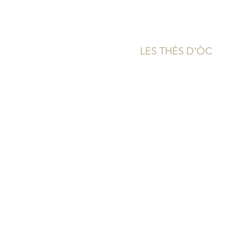
LES THÉS D'ÒC
Qui sommes-nous?
Boutique & Contact
Carte Cadeau