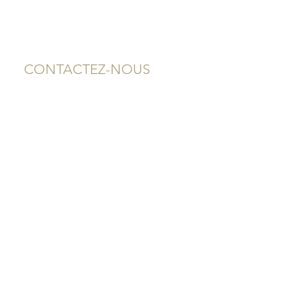
CONTACTEZ-NOUS
2, rue Neuve
12000 RODEZ - AVEYRON
05 65 75 94 64