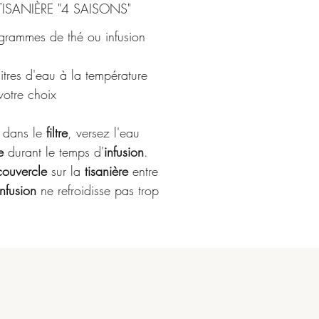
ISANIÈRE "4 SAISONS"
 grammes de thé ou infusion
itres d'eau à la température
votre choix
dans le
filtre
, versez l'eau
e
durant le temps d'
infusion
.
couvercle
sur la
tisanière
entre
infusion
ne refroidisse pas trop