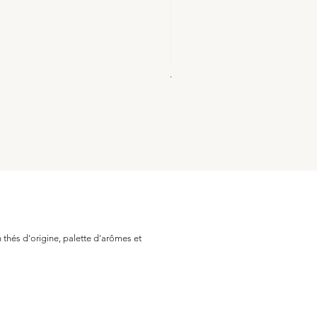
THEIERE ELECTRIQUE - SAG
Prix
189,90 €
 thés d'origine, palette d'arômes et